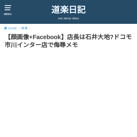
道楽日記
MENU
eat sleep diary
HOME
時事
【顔画像+Facebook】店長は石井大地?ドコモ
市川インター店で侮辱メモ