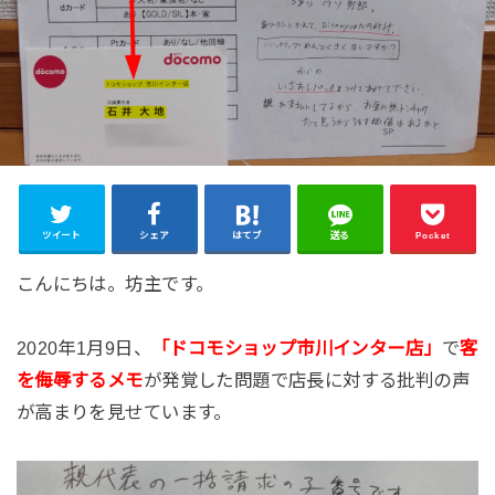
ツイート
シェア
はてブ
送る
Pocket
こんにちは。坊主です。
2020年1月9日、
「ドコモショップ市川インター店」
で
客
を侮辱するメモ
が発覚した問題で店長に対する批判の声
が高まりを見せています。