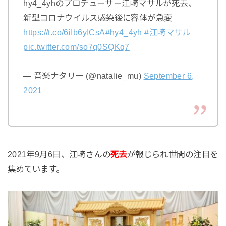
hy4_4yhのプロデューサー江崎マサルが死去、
新型コロナウイルス感染後に容体が急変
https://t.co/6iIb6yICsA
#hy4_4yh
#江崎マサル
pic.twitter.com/so7q0SQKq7
— 音楽ナタリー (@natalie_mu)
September 6,
2021
2021年9月6日、江崎さんの
死去
が報じられ世間の注目を
集めています。