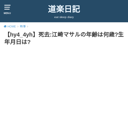
道楽日記
MENU
eat sleep diary
HOME
時事
【hy4_4yh】死去:江崎マサルの年齢は何歳?生
年月日は?