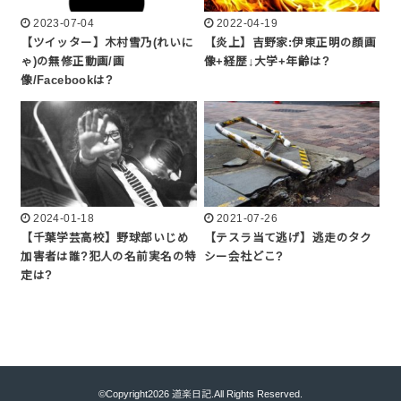
2023-07-04
2022-04-19
【ツイッター】木村雪乃(れいに
【炎上】吉野家:伊東正明の顔画
ゃ)の無修正動画/画
像+経歴↓大学+年齢は?
像/Facebookは?
2024-01-18
2021-07-26
【千葉学芸高校】野球部いじめ
【テスラ当て逃げ】逃走のタク
加害者は誰?犯人の名前実名の特
シー会社どこ?
定は?
©Copyright2026
道楽日記
.All Rights Reserved.