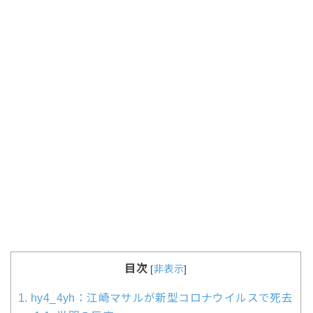
目次
[
非表示
]
1.
hy4_4yh：江崎マサルが新型コロナウイルスで死去