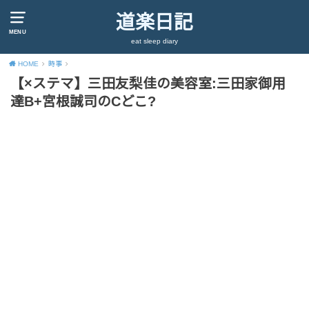
道楽日記
MENU
eat sleep diary
HOME
時事
【×ステマ】三田友梨佳の美容室:三田家御用
達B+宮根誠司のCどこ?