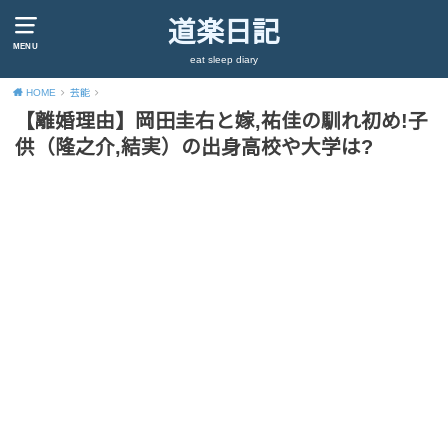
道楽日記
MENU
eat sleep diary
HOME
芸能
【離婚理由】岡田圭右と嫁,祐佳の馴れ初め!子
供（隆之介,結実）の出身高校や大学は?