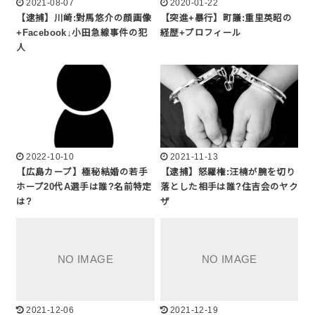
2021-08-07
2020-01-22
【逮捕】川崎:對馬悠介の顔画像
【突進+暴行】町議:重里英昭の
+Facebook↓小田急線事件の犯
経歴+プロフィール
人
2022-10-10
2021-11-13
【広島カープ】極秘結婚の若手
【逮捕】怒羅権:汪楠が腕を切り
ホープ20代A選手は誰?名前特定
落とした相手は誰?住吉会のヤク
は?
ザ
2021-12-06
2021-12-19