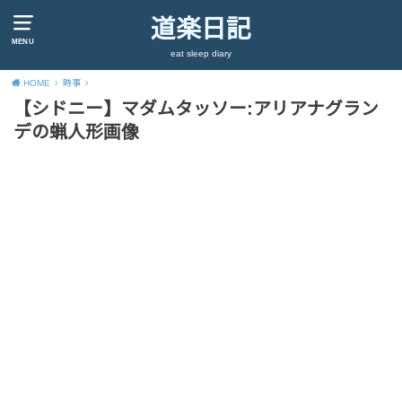
道楽日記
MENU
eat sleep diary
HOME
時事
【シドニー】マダムタッソー:アリアナグラン
デの蝋人形画像