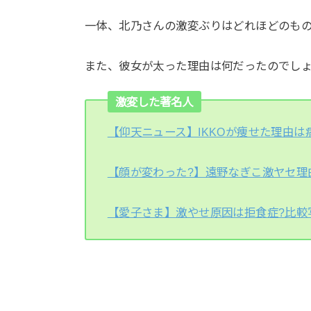
一体、北乃さんの激変ぶりはどれほどのも
また、彼女が太った理由は何だったのでし
激変した著名人
【仰天ニュース】IKKOが痩せた理由は
【顔が変わった?】遠野なぎこ激ヤセ理
【愛子さま】激やせ原因は拒食症?比較写