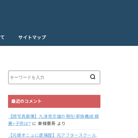
て
サイトマップ
最近のコメント
【顔写真画像】九津見文雄の現在|家族構成:嫁
妻+子供は?
に
東條憲吾
より
【元彼オニュに逮捕歴】元アフタースクール,