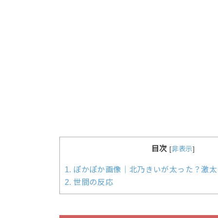
目次
[
非表示
]
1.
ぽかぽか画像｜北乃きいが太った？激太
2.
世間の反応