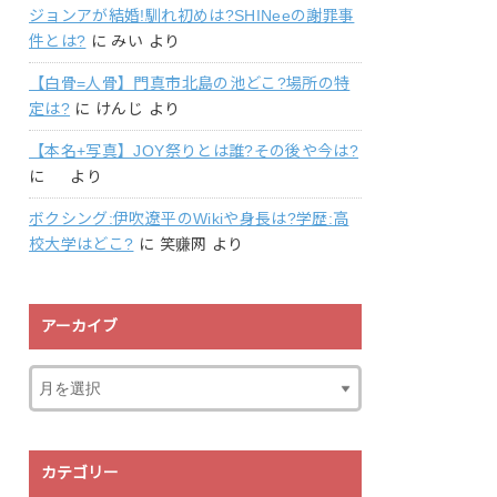
ジョンアが結婚!馴れ初めは?SHINeeの謝罪事
件とは?
に
みい
より
【白骨=人骨】門真市北島の池どこ?場所の特
定は?
に
けんじ
より
【本名+写真】JOY祭りとは誰?その後や今は?
に
より
ボクシング:伊吹遼平のWikiや身長は?学歴:高
校大学はどこ?
に
笑赚网
より
アーカイブ
カテゴリー