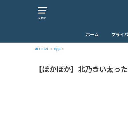
MENU
ホーム
プライ
HOME
時事
【ぽかぽか】北乃きい太った