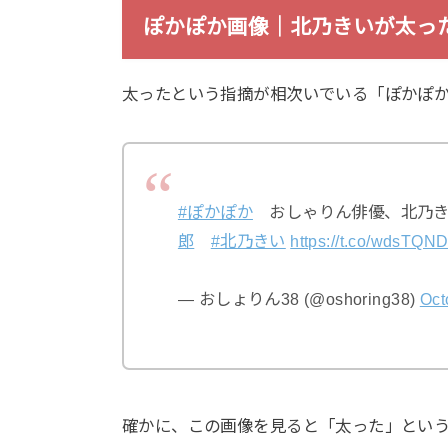
ぽかぽか画像｜北乃きいが太っ
太ったという指摘が相次いでいる「ぽかぽ
#ぽかぽか
おしゃりん俳優、北乃き
郎
#北乃きい
https://t.co/wdsTQN
— おしょりん38 (@oshoring38)
Oct
確かに、この画像を見ると「太った」とい