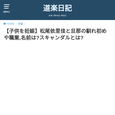
道楽日記
MENU
eat sleep diary
HOME
芸能
【子供を妊娠】松尾依里佳と旦那の馴れ初め
や職業,名前は?スキャンダルとは?