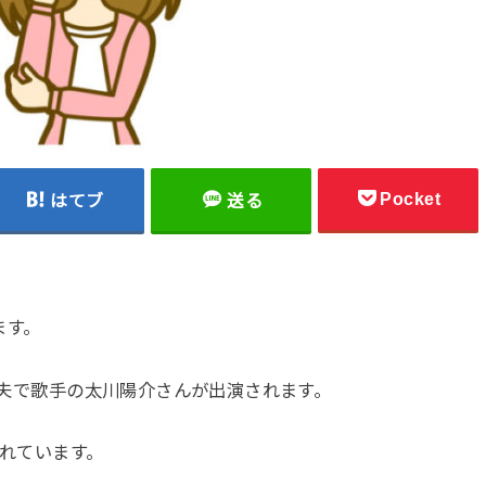
Pocket
はてブ
送る
ます。
に、夫で歌手の太川陽介さんが出演されます。
まれています。