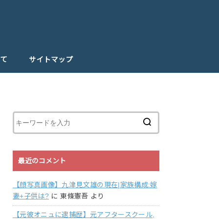
て
サイトマップ
最近のコメント
【顔写真画像】九津見文雄の現在|家族構成:嫁
妻+子供は?
に
東條憲吾
より
【元彼オニュに逮捕歴】元アフタースクール,