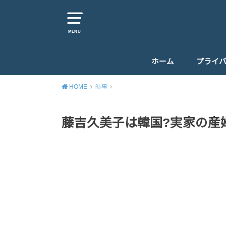
MENU
ホーム
プライ
HOME
時事
藤吉久美子は韓国?実家の産