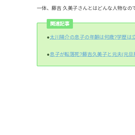
一体、藤吉 久美子さんとはどんな人物なの
関連記事
●
太川陽介の息子の年齢は何歳?学歴は
●
息子が転落死?藤吉久美子と元夫(元旦