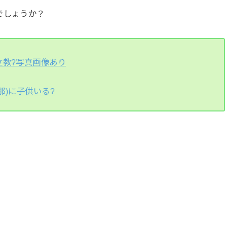
でしょうか？
立教?写真画像あり
那)に子供いる?