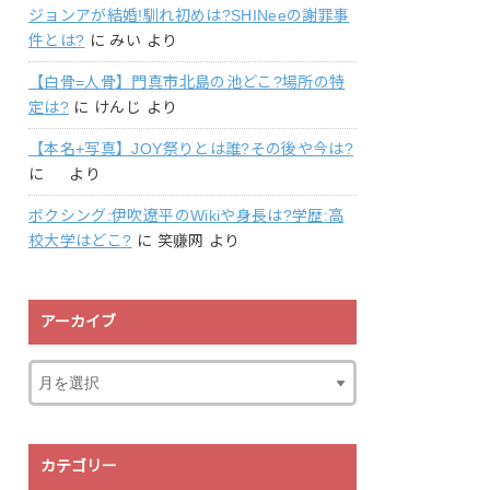
ジョンアが結婚!馴れ初めは?SHINeeの謝罪事
件とは?
に
みい
より
【白骨=人骨】門真市北島の池どこ?場所の特
定は?
に
けんじ
より
【本名+写真】JOY祭りとは誰?その後や今は?
に
より
ボクシング:伊吹遼平のWikiや身長は?学歴:高
校大学はどこ?
に
笑赚网
より
アーカイブ
カテゴリー