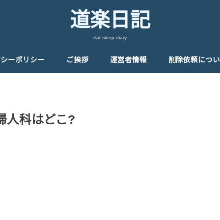
道楽日記
eat sleep diary
バシーポリシー
ご挨拶
運営者情報
削除依頼につい
婦人科はどこ?