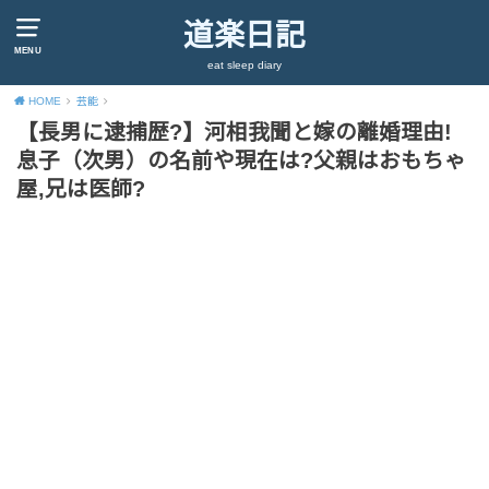
道楽日記
MENU
eat sleep diary
HOME
芸能
【長男に逮捕歴?】河相我聞と嫁の離婚理由!
息子（次男）の名前や現在は?父親はおもちゃ
屋,兄は医師?