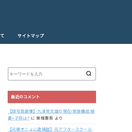
て
サイトマップ
最近のコメント
【顔写真画像】九津見文雄の現在|家族構成:嫁
妻+子供は?
に
東條憲吾
より
【元彼オニュに逮捕歴】元アフタースクール,