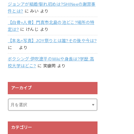
ジョンアが結婚!馴れ初めは?SHINeeの謝罪事
件とは?
に
みい
より
【白骨=人骨】門真市北島の池どこ?場所の特
定は?
に
けんじ
より
【本名+写真】JOY祭りとは誰?その後や今は?
に
より
ボクシング:伊吹遼平のWikiや身長は?学歴:高
校大学はどこ?
に
笑赚网
より
アーカイブ
カテゴリー