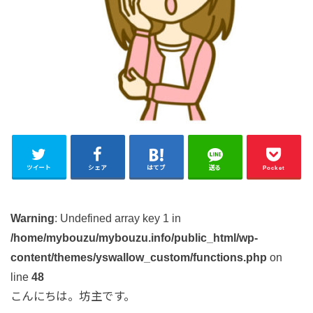
ツイート
シェア
はてブ
送る
Pocket
Warning
: Undefined array key 1 in
/home/mybouzu/mybouzu.info/public_html/wp-
content/themes/yswallow_custom/functions.php
on
line
48
こんにちは。坊主です。