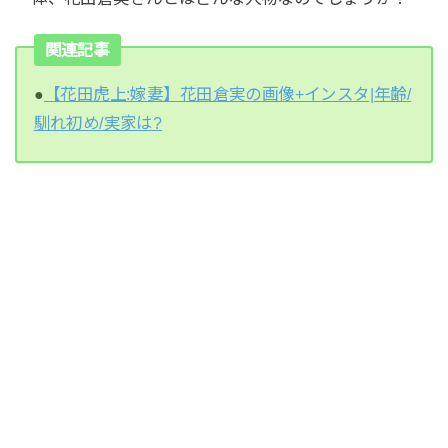
関連記事
●
【花田虎上:嫁妻】花田倉実の画像+インスタ|年齢/
馴れ初め/実家は?