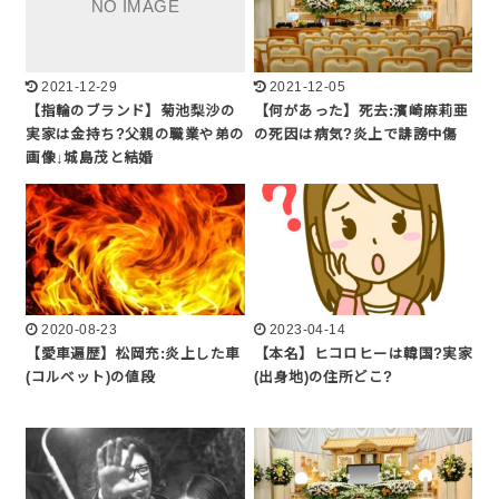
2021-12-29
2021-12-05
【指輪のブランド】菊池梨沙の
【何があった】死去:濱崎麻莉亜
実家は金持ち?父親の職業や弟の
の死因は病気?炎上で誹謗中傷
画像↓城島茂と結婚
2020-08-23
2023-04-14
【愛車遍歴】松岡充:炎上した車
【本名】ヒコロヒーは韓国?実家
(コルベット)の値段
(出身地)の住所どこ?