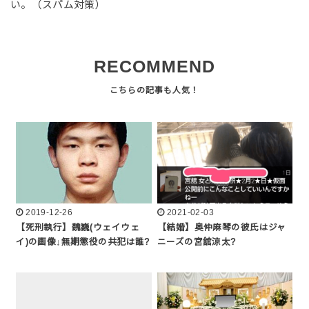
い。（スパム対策）
RECOMMEND
2019-12-26
2021-02-03
【死刑執行】魏巍(ウェイウェ
【結婚】奥仲麻琴の彼氏はジャ
イ)の画像↓無期懲役の共犯は誰?
ニーズの宮舘涼太?