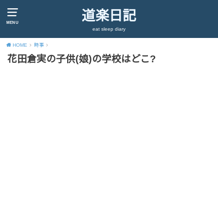
道楽日記
MENU
eat sleep diary
HOME
時事
花田倉実の子供(娘)の学校はどこ?