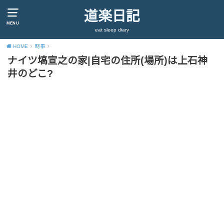
道楽日記
MENU
eat sleep diary
HOME
時事
ナイツ塙宣之の家|自宅の住所(場所)は上石神
井のどこ?