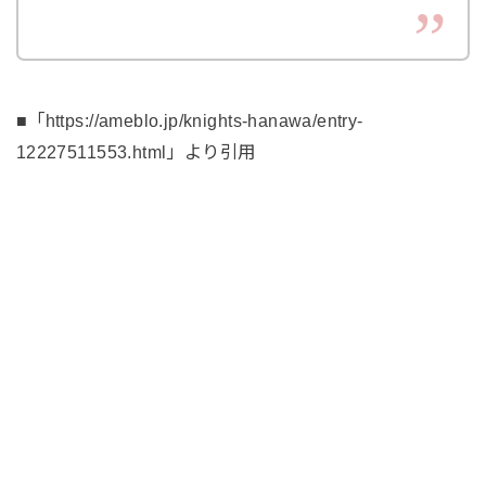
■「https://ameblo.jp/knights-hanawa/entry-
12227511553.html」より引用