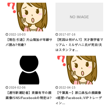
2022-10-03
2017-07-16
【現在:引退】片山陽加が年齢サ
【死因は何がん?】天才数学者マ
バ読み?何歳?
リアム・ミルザハニ氏が死去!夫
はスタンフォ…
2024-02-06
2022-04-15
【週刊新潮記者】斉藤有平の顔
【千葉真一】原口昌弘の顔画像
画像/SNS/Facebookの特定は?
+経歴+Facebook↓VIPトレーデ
ィン…