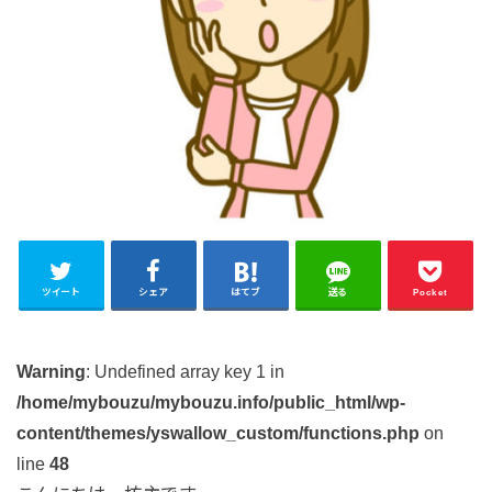
ツイート
シェア
はてブ
送る
Pocket
Warning
: Undefined array key 1 in
/home/mybouzu/mybouzu.info/public_html/wp-
content/themes/yswallow_custom/functions.php
on
line
48