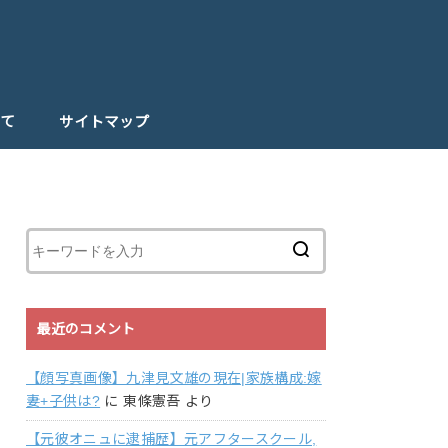
て
サイトマップ
最近のコメント
【顔写真画像】九津見文雄の現在|家族構成:嫁
妻+子供は?
に
東條憲吾
より
【元彼オニュに逮捕歴】元アフタースクール,