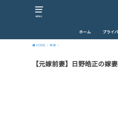
MENU
ホーム
プライ
HOME
時事
【元嫁前妻】日野皓正の嫁妻