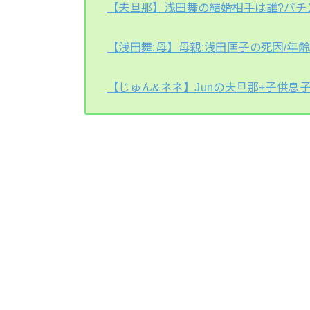
【夫旦那】浅田舞の結婚相手は誰?パチ
【浅田舞:母】母親:浅田匡子の死因/年
【じゅん&ネネ】Junの夫旦那+子供息