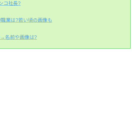
ンコ社長?
齢/職業は?若い頃の画像も
子→名前や画像は?