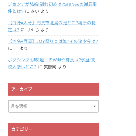
ジョンアが結婚!馴れ初めは?SHINeeの謝罪事
件とは?
に
みい
より
【白骨=人骨】門真市北島の池どこ?場所の特
定は?
に
けんじ
より
【本名+写真】JOY祭りとは誰?その後や今は?
に
より
ボクシング:伊吹遼平のWikiや身長は?学歴:高
校大学はどこ?
に
笑赚网
より
アーカイブ
カテゴリー