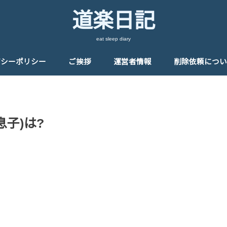
道楽日記
eat sleep diary
バシーポリシー
ご挨拶
運営者情報
削除依頼につい
息子)は?