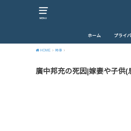
MENU
ホーム
プライ
HOME
時事
廣中邦充の死因|嫁妻や子供(