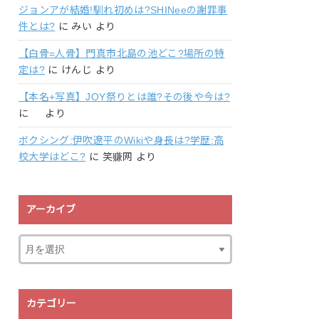
ジョンアが結婚!馴れ初めは?SHINeeの謝罪事
件とは?
に
みい
より
【白骨=人骨】門真市北島の池どこ?場所の特
定は?
に
けんじ
より
【本名+写真】JOY祭りとは誰?その後や今は?
に
より
ボクシング:伊吹遼平のWikiや身長は?学歴:高
校大学はどこ?
に
笑赚网
より
アーカイブ
カテゴリー