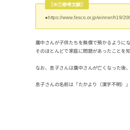
［※①参考文献］
●https://www.fesco.or.jp/winner/h19/20
廣中さんが子供たちを無償で預かるように
そのほとんどで家庭に問題があったことを
なお、息子さんは廣中さんが亡くなった後
息子さんの名前は「たかより（漢字不明）」さ