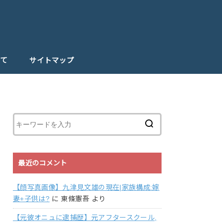
て
サイトマップ
最近のコメント
【顔写真画像】九津見文雄の現在|家族構成:嫁
妻+子供は?
に
東條憲吾
より
【元彼オニュに逮捕歴】元アフタースクール,