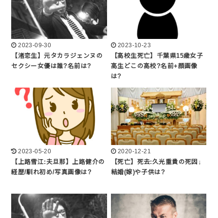
2023-09-30
2023-10-23
【渚恋生】元タカラジェンヌの
【高校生死亡】千葉県15歳女子
セクシー女優は誰?名前は?
高生どこの高校?名前+顔画像
は?
2023-05-20
2020-12-21
【上路雪江:夫旦那】上路健介の
【死亡】死去:久光重貴の死因↓
経歴/馴れ初め/写真画像は?
結婚(嫁)や子供は?