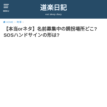
道楽日記
MENU
eat sleep diary
HOME
時事
【本当orネタ】名前募集中の誘拐場所どこ?
SOSハンドサインの形は?