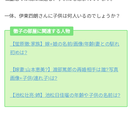
一体、伊東四朗さんに子供は何人いるのでしょうか？
徹子の部屋に関連する人物
【蛍原徹:家族】嫁+娘の名前/画像/年齢|妻との馴れ
初めは?
【嫁妻:山本恵美?】渡部篤郎の再婚相手は誰?写真
画像+子供(連れ子)は?
【池松壮亮:姉】池松日佳瑠の年齢や子供の名前は?