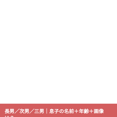
長男／次男／三男｜息子の名前＋年齢＋画像