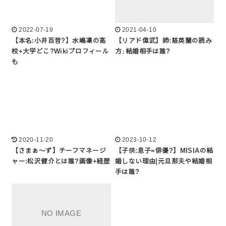
2022-07-19
2021-04-10
【本名:小井百音?】水嶋凜の高
【リアド偉武】姉:慈英蘭の読み
校+大学どこ?Wikiプロフィール
方↓結婚相手は誰?
も
2020-11-20
2023-10-12
【さまぁ～ず】チーフマネージ
【子供:息子=俳優?】MISIAの結
ャー:松沢健介とは誰?画像+経歴
婚しない理由|元旦那夫や結婚相
手は誰?