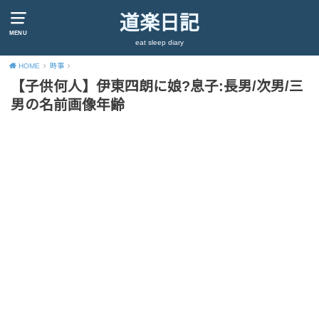
道楽日記
MENU
eat sleep diary
HOME
時事
【子供何人】伊東四朗に娘?息子:長男/次男/三
男の名前画像年齢