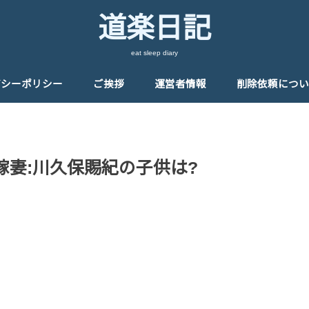
道楽日記
eat sleep diary
バシーポリシー
ご挨拶
運営者情報
削除依頼につい
嫁妻:川久保賜紀の子供は?