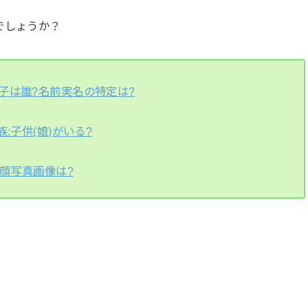
でしょうか？
子は誰?名前実名の特定は?
:子供(娘)がいる?
/顔写真画像は?