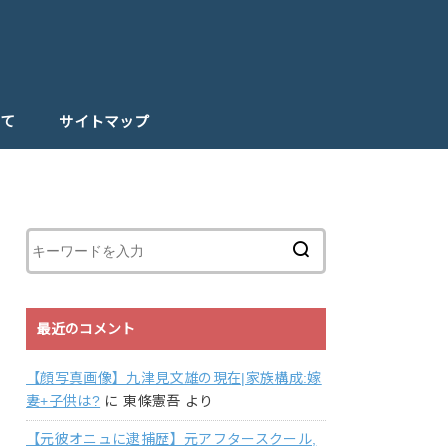
て
サイトマップ
最近のコメント
【顔写真画像】九津見文雄の現在|家族構成:嫁
妻+子供は?
に
東條憲吾
より
【元彼オニュに逮捕歴】元アフタースクール,