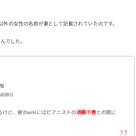
保さん以外の女性の名前が妻として記載されていたのです。
さんでした。
垢版
AN6fR0
けど、彼のwikiにはピアニストの
須藤千春
との間に