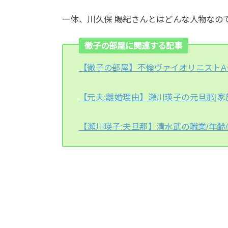
一体、川久保 賜紀さんとはどんな人物なの
徹子の部屋に関連する記事
【徹子の部屋】不倫ヴァイオリニストA
【元夫:離婚理由】瀬川瑛子の元旦那|家族
【瀬川瑛子:夫旦那】清水武の職業/年齢