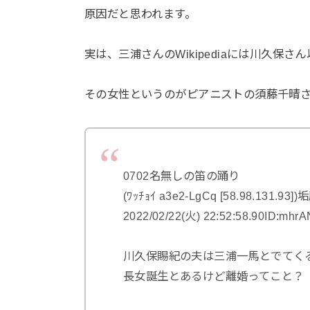
原因だと思われます。
実は、三浦さんのWikipediaには川久
その女性というのがピアニストの須藤千晴
0702名無しの笛の踊り
(ﾜｯﾁｮｲ a3e2-LgCq [58.98.131.93])
2022/02/22(火) 22:52:58.90ID:mhr
川久保賜紀の夫は三浦一馬とでてくる
長女誕生とあるけど離婚ってこと？