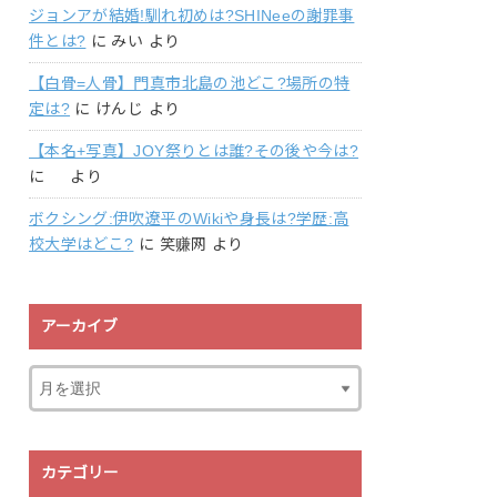
ジョンアが結婚!馴れ初めは?SHINeeの謝罪事
件とは?
に
みい
より
【白骨=人骨】門真市北島の池どこ?場所の特
定は?
に
けんじ
より
【本名+写真】JOY祭りとは誰?その後や今は?
に
より
ボクシング:伊吹遼平のWikiや身長は?学歴:高
校大学はどこ?
に
笑赚网
より
アーカイブ
カテゴリー