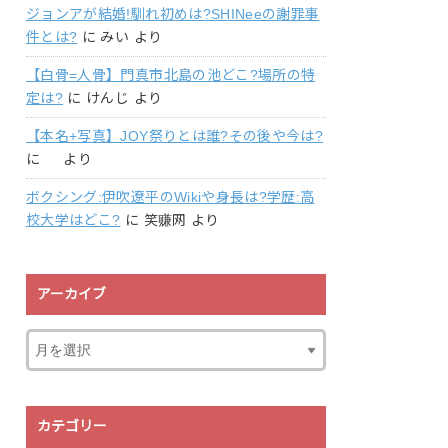
ジョンアが結婚!馴れ初めは?SHINeeの謝罪事
件とは?
に
みい
より
【白骨=人骨】門真市北島の池どこ?場所の特
定は?
に
けんじ
より
【本名+写真】JOY祭りとは誰?その後や今は?
に
より
ボクシング:伊吹遼平のWikiや身長は?学歴:高
校大学はどこ?
に
笑赚网
より
アーカイブ
カテゴリー