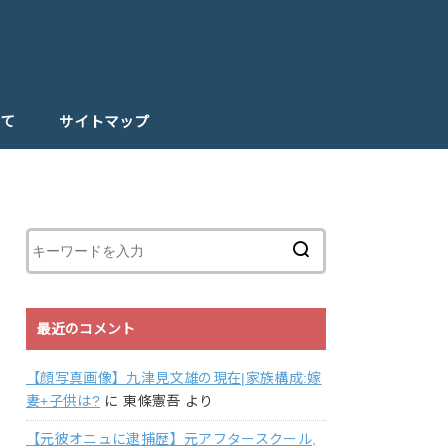
て
サイトマップ
最近のコメント
【顔写真画像】九津見文雄の現在|家族構成:嫁
妻+子供は?
に
東條憲吾
より
【元彼オニュに逮捕歴】元アフタースクール,