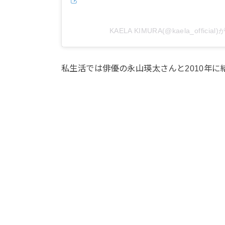
KAELA KIMURA(@kaela_offic
私生活では俳優の永山瑛太さんと2010年