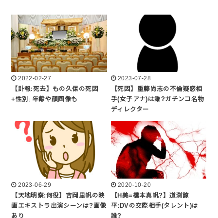
2022-02-27
2023-07-28
【訃報:死去】もの久保の死因
【死因】重藤尚志の不倫疑惑相
+性別↓年齢や顔画像も
手(女子アナ)は誰?ガチンコ名物
ディレクター
2023-06-29
2020-10-20
【天地明察:何役】吉岡里帆の映
【H美=橋本真帆?】道渕諒
画エキストラ出演シーンは?画像
平:DVの交際相手(タレント)は
あり
誰?