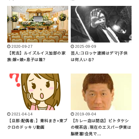
2020-09-27
2025-09-09
【死去】ルイズルイス加部の家
芸人:コロッケ逮捕はデマ|子供
族:嫁+娘+息子は誰?
は何人いる?
2021-04-14
2019-09-04
【旦那:配偶者↓】青科まき+東ブ
【カレー店は閉店】ビトタケシ
クロのドッキリ動画
の喫茶店↓現在のエスパー伊東は
脳梗塞!会見で…