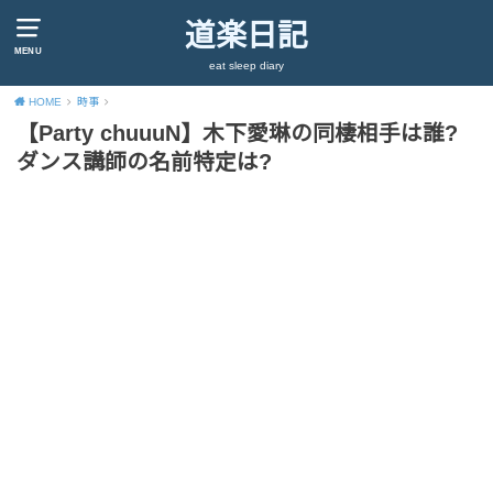
道楽日記
MENU
eat sleep diary
HOME
時事
【Party chuuuN】木下愛琳の同棲相手は誰?
ダンス講師の名前特定は?