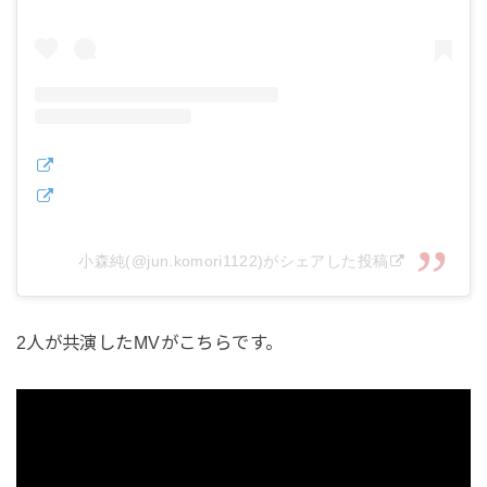
小森純(@jun.komori1122)がシェアした投稿
2人が共演したMVがこちらです。