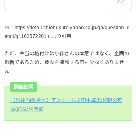
※「https://detail.chiebukuro.yahoo.co.jp/qa/question_d
etail/q1162572201」より引用
ただ、弁当の格付けは小森さんの本意ではなく、企画の
趣旨であるため、彼女を擁護する声も少なくありませ
ん。
関連記事
【母弁当酷評:誰】アンガールズ田中卓志:母親の死
因(病気)や年齢