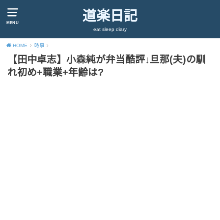
道楽日記
MENU
eat sleep diary
HOME
時事
【田中卓志】小森純が弁当酷評↓旦那(夫)の馴
れ初め+職業+年齢は?