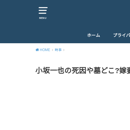
MENU
ホーム
プライ
HOME
時事
小坂一也の死因や墓どこ?嫁妻