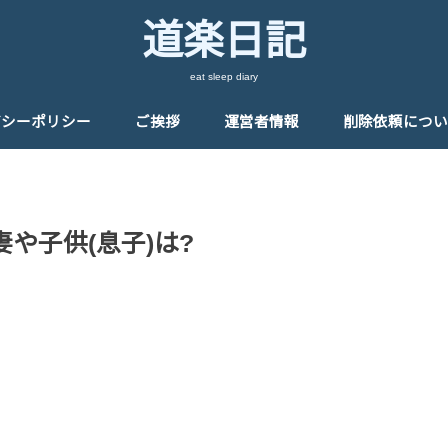
道楽日記
eat sleep diary
バシーポリシー
ご挨拶
運営者情報
削除依頼につい
や子供(息子)は?