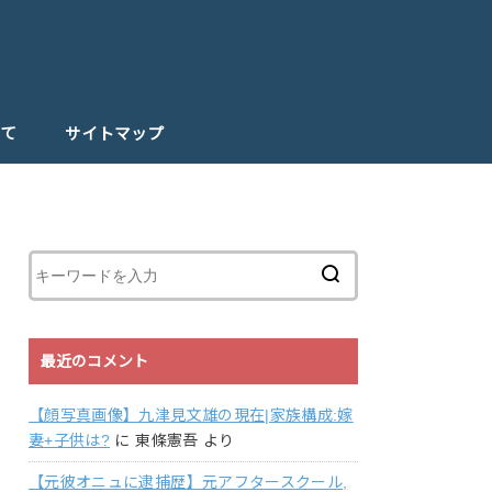
て
サイトマップ
最近のコメント
【顔写真画像】九津見文雄の現在|家族構成:嫁
妻+子供は?
に
東條憲吾
より
【元彼オニュに逮捕歴】元アフタースクール,