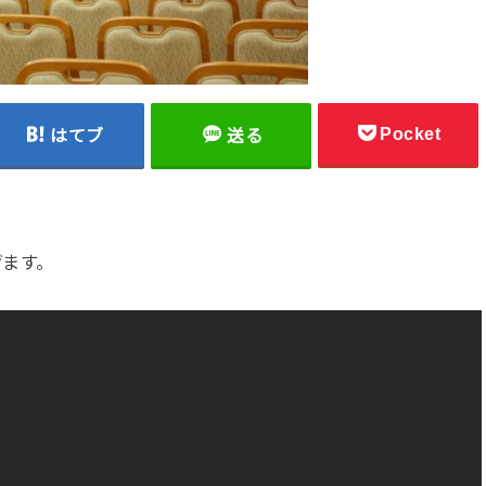
Pocket
はてブ
送る
げます。