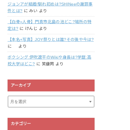
ジョンアが結婚!馴れ初めは?SHINeeの謝罪事
件とは?
に
みい
より
【白骨=人骨】門真市北島の池どこ?場所の特
定は?
に
けんじ
より
【本名+写真】JOY祭りとは誰?その後や今は?
に
より
ボクシング:伊吹遼平のWikiや身長は?学歴:高
校大学はどこ?
に
笑赚网
より
アーカイブ
カテゴリー