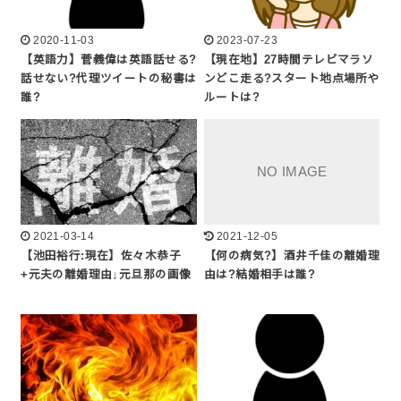
2020-11-03
2023-07-23
【英語力】菅義偉は英語話せる?
【現在地】27時間テレビマラソ
話せない?代理ツイートの秘書は
ンどこ走る?スタート地点場所や
誰?
ルートは?
2021-03-14
2021-12-05
【池田裕行:現在】佐々木恭子
【何の病気?】酒井千佳の離婚理
+元夫の離婚理由↓元旦那の画像
由は?結婚相手は誰?