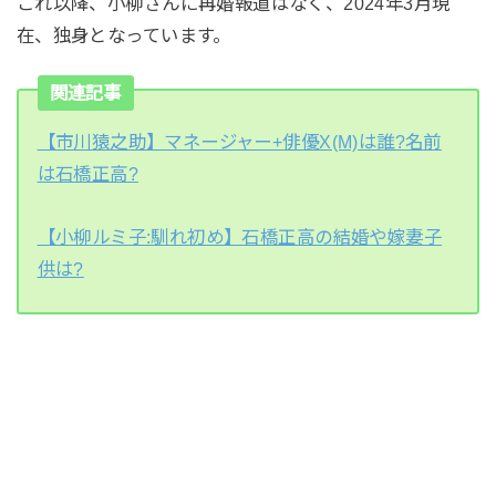
これ以降、小柳さんに再婚報道はなく、2024年3月現
在、独身となっています。
関連記事
【市川猿之助】マネージャー+俳優X(M)は誰?名前
は石橋正高?
【小柳ルミ子:馴れ初め】石橋正高の結婚や嫁妻子
供は?