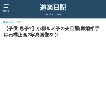
道楽日記
MENU
eat sleep diary
HOME
時事
【子供:息子?】小柳ルミ子の夫旦那|再婚相手
は石橋正高?写真画像あり