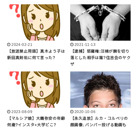
2024-02-21
2021-11-13
【放送禁止用語】真木よう子は
【逮捕】怒羅権:汪楠が腕を切り
新田真剣佑に何て言った?
落とした相手は誰?住吉会のヤク
ザ
2023-08-09
2020-10-06
【マルシア娘】大鶴弥安の年齢
【永久追放】ルカ・コルベリの
何歳?インスタ+大学どこ?
顔画像↓バンパー投げる動画も