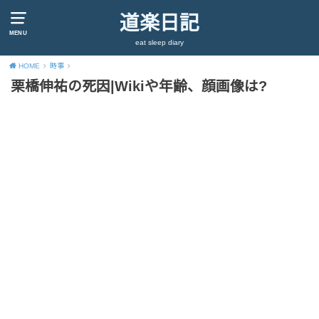
道楽日記
MENU
eat sleep diary
HOME
時事
栗橋伸祐の死因|Wikiや年齢、顔画像は?