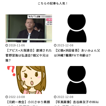
2019-11-06
2023-12-08
【アビス+大阪連合】逮捕された
【父親≠浜田省吾】あいみょん父
菅野深海は弘道会?親父や兄は
は沖縄?職業PAで年齢は?
誰?
2022-10-08
2022-12-08
【元統一教会】小川さゆり素顔
【写真画像】吉谷麻友子のWiki