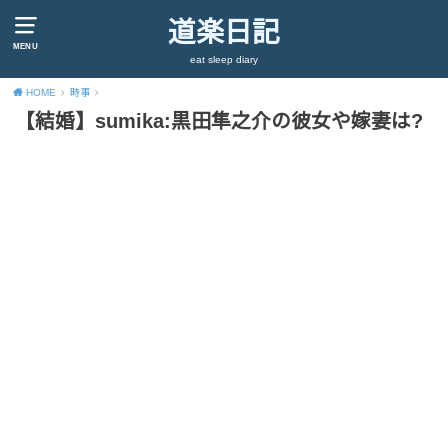
道楽日記
MENU
eat sleep diary
HOME
時事
【結婚】sumika:黒田隼之介の彼女や嫁妻は?