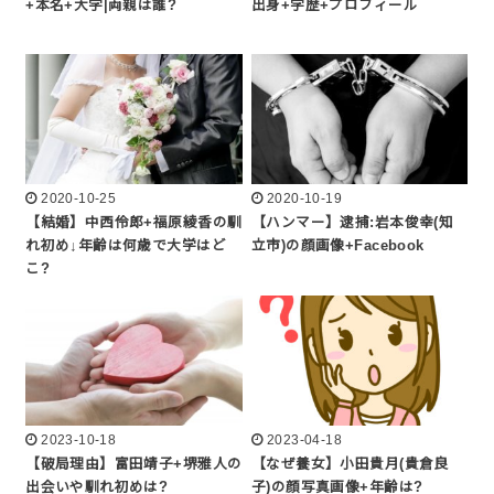
+本名+大学|両親は誰?
出身+学歴+プロフィール
2020-10-25
2020-10-19
【結婚】中西伶郎+福原綾香の馴
【ハンマー】逮捕:岩本俊幸(知
れ初め↓年齢は何歳で大学はど
立市)の顔画像+Facebook
こ?
2023-10-18
2023-04-18
【破局理由】富田靖子+堺雅人の
【なぜ養女】小田貴月(貴倉良
出会いや馴れ初めは?
子)の顔写真画像+年齢は?