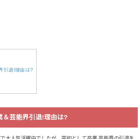
界引退!理由は?
卒業＆芸能界引退!理由は?
で大人気活躍中でしたが、突如として卒業,芸能界の引退を