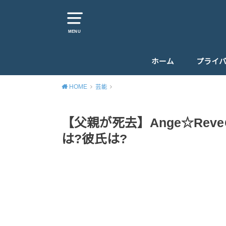
MENU
ホーム
プライ
HOME
芸能
【父親が死去】Ange☆Re
は?彼氏は?