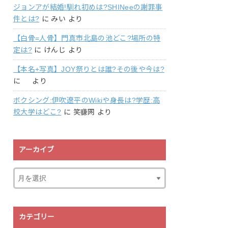
ジョンアが結婚!馴れ初めは?SHINeeの謝罪事
件とは?
に
みい
より
【白骨=人骨】門真市北島の池どこ?場所の特
定は?
に
けんじ
より
【本名+写真】JOY祭りとは誰?その後や今は?
に
より
ボクシング:伊吹遼平のWikiや身長は?学歴:高
校大学はどこ?
に
笑赚网
より
アーカイブ
カテゴリー