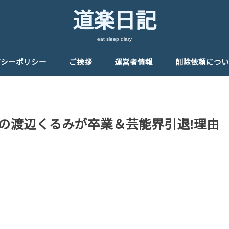
道楽日記
eat sleep diary
バシーポリシー
ご挨拶
運営者情報
削除依頼につい
veの渡辺くるみが卒業＆芸能界引退!理由