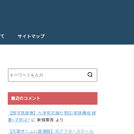
て
サイトマップ
最近のコメント
【顔写真画像】九津見文雄の現在|家族構成:嫁
妻+子供は?
に
東條憲吾
より
【元彼オニュに逮捕歴】元アフタースクール,