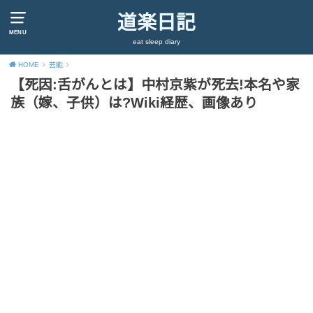
道楽日記
MENU
eat sleep diary
HOME
芸能
【死因:舌がんとは】中村京紫が死去!本名や家
族（嫁、子供）は?Wiki経歴、画像あり