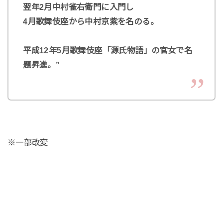
翌年2月中村雀右衛門に入門し
4月歌舞伎座から中村京紫を名のる。
平成12年5月歌舞伎座「源氏物語」の官女で名
題昇進。”
※一部改変