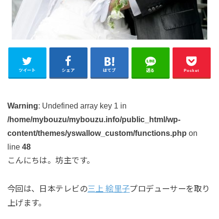
ツイート
シェア
はてブ
送る
Pocket
Warning
: Undefined array key 1 in
/home/mybouzu/mybouzu.info/public_html/wp-
content/themes/yswallow_custom/functions.php
on
line
48
こんにちは。坊主です。
今回は、日本テレビの
三上 絵里子
プロデューサーを取り
上げます。