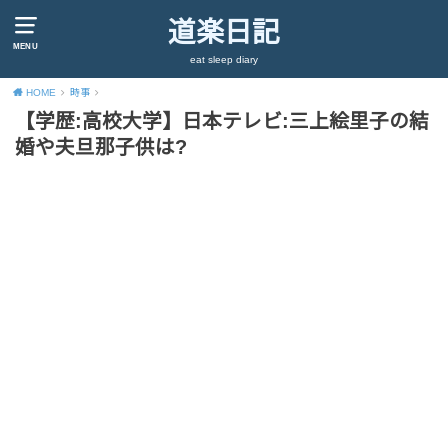
道楽日記
MENU
eat sleep diary
HOME
時事
【学歴:高校大学】日本テレビ:三上絵里子の結
婚や夫旦那子供は?