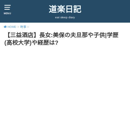
道楽日記
MENU
eat sleep diary
HOME
時事
【三益酒店】長女:美保の夫旦那や子供|学歴
(高校大学)や経歴は?