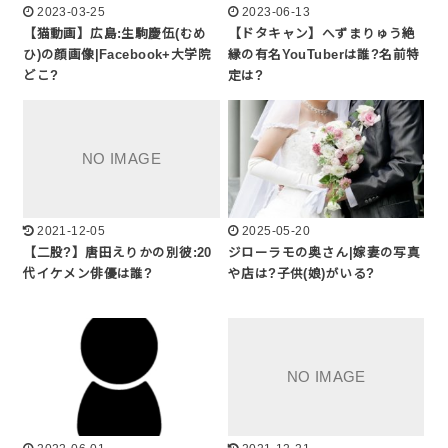
2023-03-25
2023-06-13
【猫動画】広島:生駒慶伍(むめ
【ドタキャン】へずまりゅう絶
ひ)の顔画像|Facebook+大学院
縁の有名YouTuberは誰?名前特
どこ?
定は?
2021-12-05
2025-05-20
【二股?】唐田えりかの別彼:20
ジローラモの奥さん|嫁妻の写真
代イケメン俳優は誰?
や店は?子供(娘)がいる?