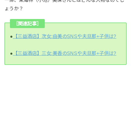
一体、東海林（小池）美保さんとはどんな人物なのでし
ょうか？
［関連記事］
●
【三益酒店】次女:由美のSNSや夫旦那+子供は?
●
【三益酒店】三女:美香のSNSや夫旦那+子供は?