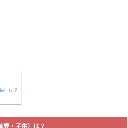
子供）は？
（嫁妻・子供）は？