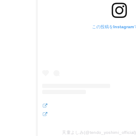
この投稿をInstagra
天童よしみ(@tendo_yoshimi_offi