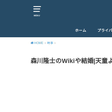
MENU
ホーム
プライ
HOME
時事
森川隆士のWikiや結婚|天