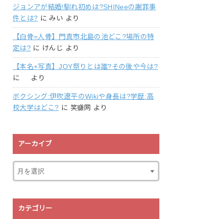
ジョンアが結婚!馴れ初めは?SHINeeの謝罪事
件とは?
に
みい
より
【白骨=人骨】門真市北島の池どこ?場所の特
定は?
に
けんじ
より
【本名+写真】JOY祭りとは誰?その後や今は?
に
より
ボクシング:伊吹遼平のWikiや身長は?学歴:高
校大学はどこ?
に
笑赚网
より
アーカイブ
カテゴリー