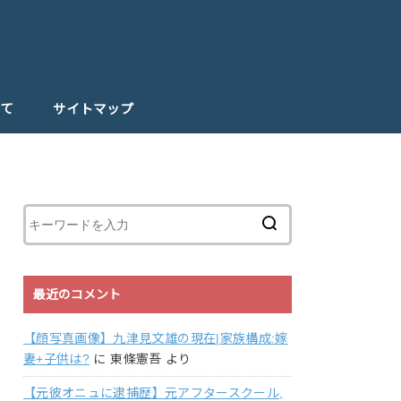
て
サイトマップ
最近のコメント
【顔写真画像】九津見文雄の現在|家族構成:嫁
妻+子供は?
に
東條憲吾
より
【元彼オニュに逮捕歴】元アフタースクール,