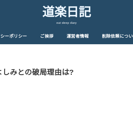
道楽日記
eat sleep diary
バシーポリシー
ご挨拶
運営者情報
削除依頼につい
童よしみとの破局理由は?