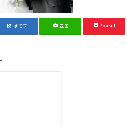
Pocket
はてブ
送る
す。