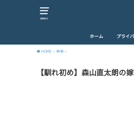
MENU
ホーム
プライ
HOME
時事
【馴れ初め】森山直太朗の嫁