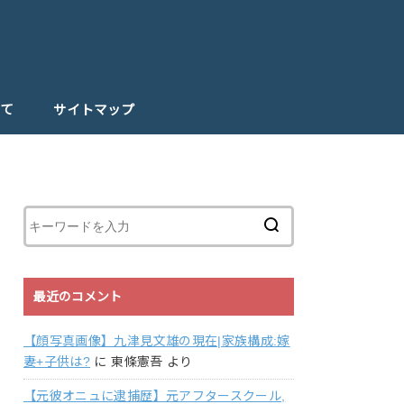
て
サイトマップ
最近のコメント
【顔写真画像】九津見文雄の現在|家族構成:嫁
妻+子供は?
に
東條憲吾
より
【元彼オニュに逮捕歴】元アフタースクール,