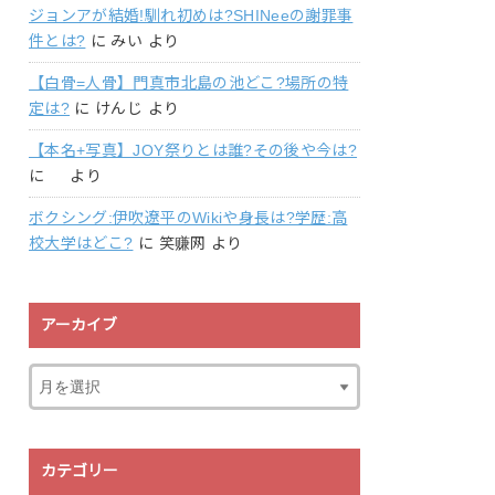
ジョンアが結婚!馴れ初めは?SHINeeの謝罪事
件とは?
に
みい
より
【白骨=人骨】門真市北島の池どこ?場所の特
定は?
に
けんじ
より
【本名+写真】JOY祭りとは誰?その後や今は?
に
より
ボクシング:伊吹遼平のWikiや身長は?学歴:高
校大学はどこ?
に
笑赚网
より
アーカイブ
カテゴリー