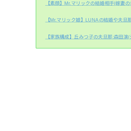
【素顔】Mr.マリックの結婚相手|嫁妻の
【Mr.マリック娘】LUNAの結婚や夫旦
【家族構成】丘みつ子の夫旦那:森田演(