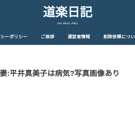
道楽日記
eat sleep diary
バシーポリシー
ご挨拶
運営者情報
削除依頼につい
妻:平井真美子は病気?写真画像あり