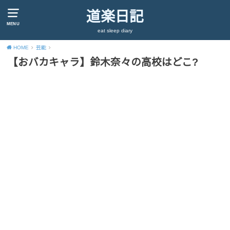
道楽日記
MENU
eat sleep diary
HOME
芸能
【おバカキャラ】鈴木奈々の高校はどこ?