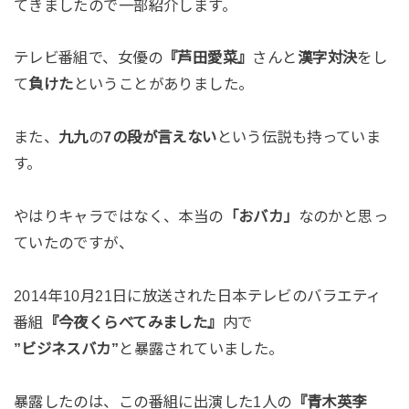
てきましたので一部紹介します。
テレビ番組で、女優の
『芦田愛菜』
さんと
漢字対決
をし
て
負けた
ということがありました。
また、
九九
の
7の段が言えない
という伝説も持っていま
す。
やはりキャラではなく、本当の
「おバカ」
なのかと思っ
ていたのですが、
2014年10月21日に放送された日本テレビのバラエティ
番組
『今夜くらべてみました』
内で
”ビジネスバカ”
と暴露されていました。
暴露したのは、この番組に出演した1人の
『青木英李