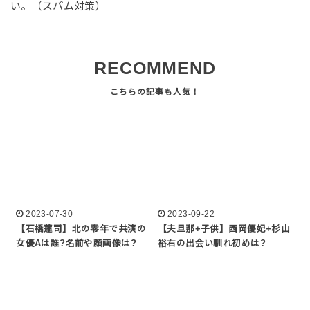
い。（スパム対策）
RECOMMEND
2023-07-30
2023-09-22
【石橋蓮司】北の零年で共演の
【夫旦那+子供】西岡優妃+杉山
女優Aは誰?名前や顔画像は?
裕右の出会い馴れ初めは?