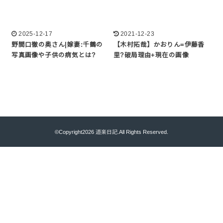
2025-12-17
2021-12-23
野間口徹の奥さん|嫁妻:千鶴の
【木村拓哉】かおりん=伊藤香
写真画像や子供の病気とは?
里?破局理由+現在の画像
©Copyright2026
道楽日記
.All Rights Reserved.