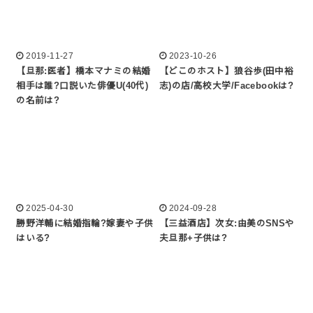
2019-11-27
2023-10-26
【旦那:医者】橋本マナミの結婚
【どこのホスト】狼谷歩(田中裕
相手は誰?口説いた俳優U(40代)
志)の店/高校大学/Facebookは?
の名前は?
2025-04-30
2024-09-28
勝野洋輔に結婚指輪?嫁妻や子供
【三益酒店】次女:由美のSNSや
はいる?
夫旦那+子供は?