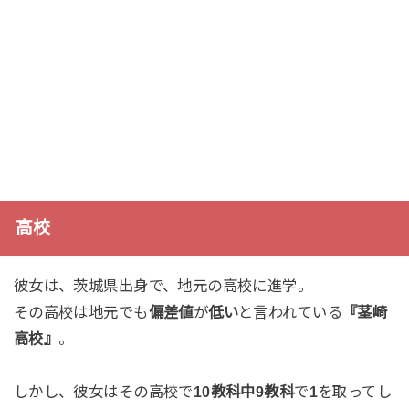
高校
彼女は、茨城県出身で、地元の高校に進学。
その高校は地元でも
偏差値
が
低い
と言われている
『茎崎
高校』
。
しかし、彼女はその高校で
10教科中9教科
で
1
を取ってし