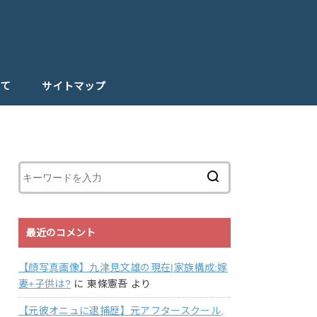
て
サイトマップ
最近のコメント
【顔写真画像】九津見文雄の現在|家族構成:嫁
妻+子供は?
に
東條憲吾
より
【元彼オニュに逮捕歴】元アフタースクール,