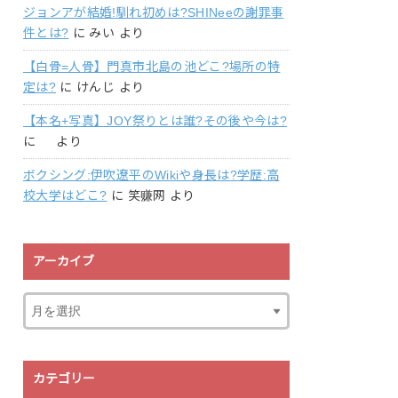
ジョンアが結婚!馴れ初めは?SHINeeの謝罪事
件とは?
に
みい
より
【白骨=人骨】門真市北島の池どこ?場所の特
定は?
に
けんじ
より
【本名+写真】JOY祭りとは誰?その後や今は?
に
より
ボクシング:伊吹遼平のWikiや身長は?学歴:高
校大学はどこ?
に
笑赚网
より
アーカイブ
カテゴリー