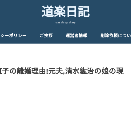
道楽日記
eat sleep diary
バシーポリシー
ご挨拶
運営者情報
削除依頼につい
直子の離婚理由!元夫,清水紘治の娘の現