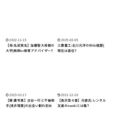
2022-11-15
2025-03-05
【母:名前実名】加藤智大母親の
三菱重工:北川元洋のWiki経歴|
大学|教師or教育アドバイザー?
現在は退任?
2023-02-17
2021-12-20
【嫁:妻写真】古谷一行と不倫相
【長沢菜々香】元彼氏:レンタル
手(浅井理恵)の出会い馴れ初め
友達のnaokiとは誰?