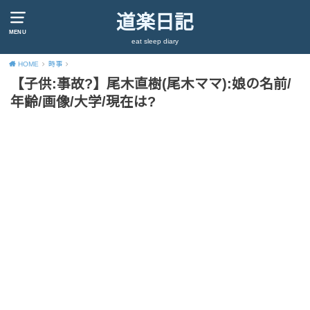
道楽日記
MENU
eat sleep diary
HOME
時事
【子供:事故?】尾木直樹(尾木ママ):娘の名前/
年齢/画像/大学/現在は?