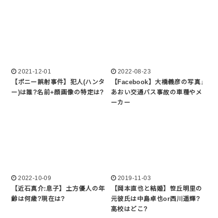
2021-12-01
2022-08-23
【ポニー誤射事件】犯人(ハンタ
【Facebook】大橋義彦の写真↓
ー)は誰?名前+顔画像の特定は?
あおい交通バス事故の車種やメ
ーカー
2022-10-09
2019-11-03
【近石真介:息子】土方優人の年
【岡本直也と結婚】笹丘明里の
齢は何歳?現在は?
元彼氏は中島卓也or西川遥輝?
高校はどこ?