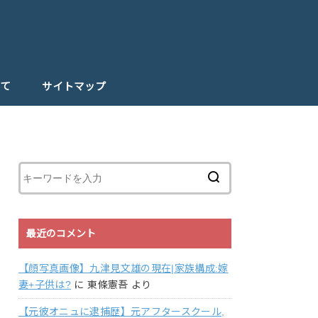
て
サイトマップ
最近のコメント
【顔写真画像】九津見文雄の現在|家族構成:嫁
妻+子供は?
に
東條憲吾
より
【元彼オニュに逮捕歴】元アフタースクール,