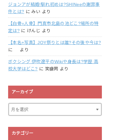
ジョンアが結婚!馴れ初めは?SHINeeの謝罪事
件とは?
に
みい
より
【白骨=人骨】門真市北島の池どこ?場所の特
定は?
に
けんじ
より
【本名+写真】JOY祭りとは誰?その後や今は?
に
より
ボクシング:伊吹遼平のWikiや身長は?学歴:高
校大学はどこ?
に
笑赚网
より
アーカイブ
カテゴリー