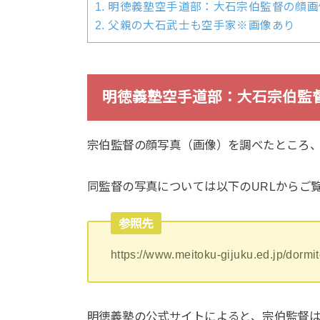
1.
明徳義塾空手道部：大石宗伯監督の顔画
2.
父親の大石武士も空手家※画像あり
明徳義塾空手道部：大石宗伯監
宗伯監督の顔写真（画像）を調べたところ
同監督の写真については以下のURLからご
参照先
https://www.meitoku-gijuku.ed.jp/dormi
明徳義塾の公式サイトによると、宗伯監督