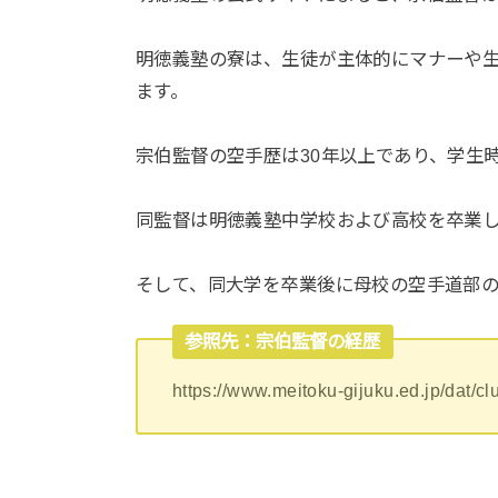
明徳義塾の寮は、生徒が主体的にマナーや生
ます。
宗伯監督の空手歴は30年以上であり、学生
同監督は明徳義塾中学校および高校を卒業
そして、同大学を卒業後に母校の空手道部
参照先：宗伯監督の経歴
https://www.meitoku-gijuku.ed.jp/dat/c