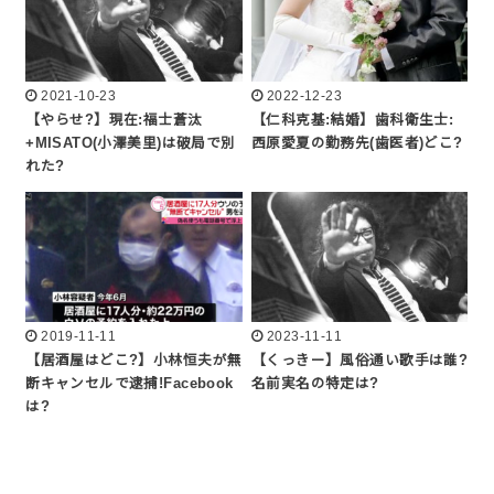
2021-10-23
2022-12-23
【やらせ?】現在:福士蒼汰
【仁科克基:結婚】歯科衛生士:
+MISATO(小澤美里)は破局で別
西原愛夏の勤務先(歯医者)どこ?
れた?
2019-11-11
2023-11-11
【居酒屋はどこ?】小林恒夫が無
【くっきー】風俗通い歌手は誰?
断キャンセルで逮捕!Facebook
名前実名の特定は?
は?