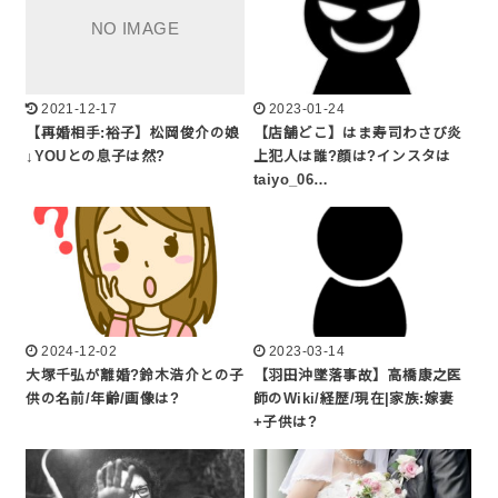
2021-12-17
2023-01-24
【再婚相手:裕子】松岡俊介の娘
【店舗どこ】はま寿司わさび炎
↓YOUとの息子は然?
上犯人は誰?顔は?インスタは
taiyo_06…
2024-12-02
2023-03-14
大塚千弘が離婚?鈴木浩介との子
【羽田沖墜落事故】高橋康之医
供の名前/年齢/画像は?
師のWiki/経歴/現在|家族:嫁妻
+子供は?