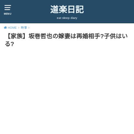
道楽日記
MENU
eat sleep diary
HOME
時事
【家族】坂巻哲也の嫁妻は再婚相手?子供はい
る?