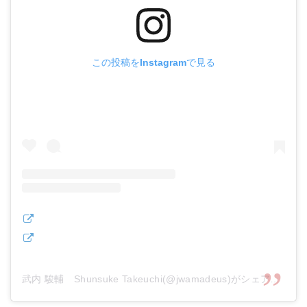
この投稿をInstagramで見る
武内 駿輔 Shunsuke Takeuchi(@jwamadeus)がシェアした投稿