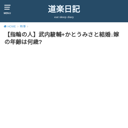
道楽日記
MENU
eat sleep diary
HOME
時事
【指輪の人】武内駿輔+かとうみさと結婚↓嫁
の年齢は何歳?