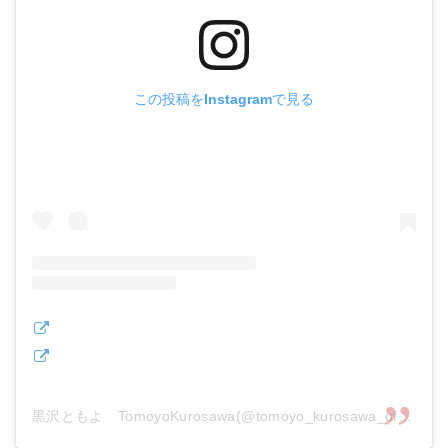
この投稿をInstagramで見る
黒沢ともよ TomoyoKurosawa(@tomoyo_kurosawa_official_)がシェアした投稿