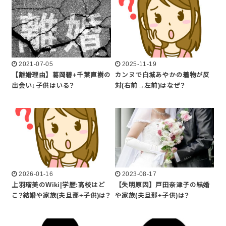
2021-07-05
2025-11-19
【離婚理由】葛岡碧+千葉直樹の
カンヌで白城あやかの着物が反
出会い↓子供はいる?
対(右前→左前)はなぜ?
2026-01-16
2023-08-17
上羽瑠美のWiki|学歴:高校はど
【失明原因】戸田奈津子の結婚
こ?結婚や家族(夫旦那+子供)は?
や家族(夫旦那+子供)は?