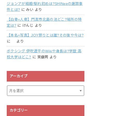
ジョンアが結婚!馴れ初めは?SHINeeの謝罪事
件とは?
に
みい
より
【白骨=人骨】門真市北島の池どこ?場所の特
定は?
に
けんじ
より
【本名+写真】JOY祭りとは誰?その後や今は?
に
より
ボクシング:伊吹遼平のWikiや身長は?学歴:高
校大学はどこ?
に
笑赚网
より
アーカイブ
カテゴリー