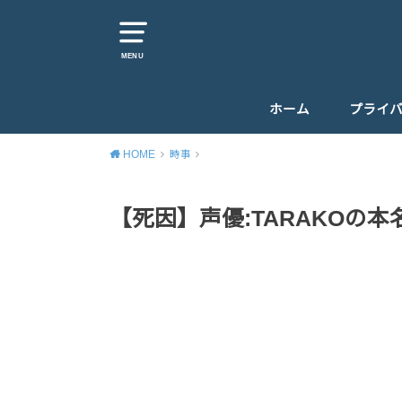
MENU
ホーム
プライ
HOME
時事
【死因】声優:TARAKOの本