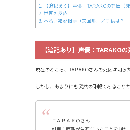
1.
【追記あり】声優：TARAKOの死因（
2.
世間の反応
3.
本名／結婚相手（夫旦那）／子供は？
【追記あり】声優：TARAKO
現在のところ、TARAKOさんの死因は明ら
しかし、あまりにも突然の訃報であること
ＴＡＲＡＫＯさん
引用：両親が急死だったことを明か