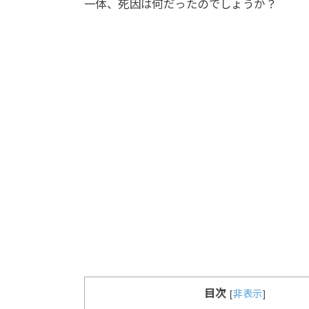
一体、死因は何だったのでしょうか？
目次
[
非表示
]