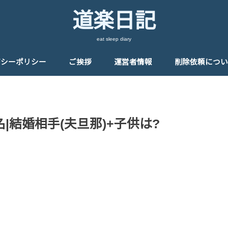
道楽日記
eat sleep diary
バシーポリシー
ご挨拶
運営者情報
削除依頼につい
名|結婚相手(夫旦那)+子供は?