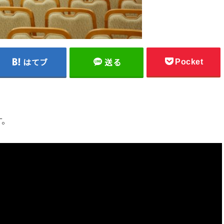
Pocket
はてブ
送る
す。