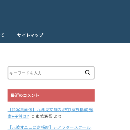
て
サイトマップ
最近のコメント
【顔写真画像】九津見文雄の現在|家族構成:嫁
妻+子供は?
に
東條憲吾
より
【元彼オニュに逮捕歴】元アフタースクール,