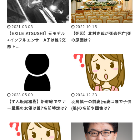
2021-03-03
2022-10-15
【EXILE:ATSUSHI】元モデル
【死因】北村克哉が死去死亡|死
+インフルエンサーA子は誰?交
の原因は?
際ト…
2023-05-09
2024-12-23
【ずん飯尾和樹】新幹線でマナ
羽鳥慎一の前妻|元妻は誰で子供
ー最悪の女優は誰?名前特定は?
(娘)の名前や画像は?