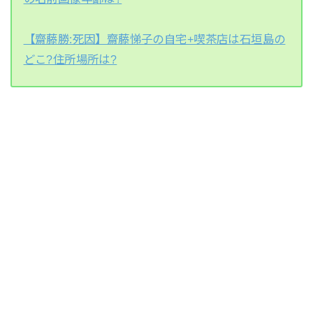
【齋藤勝:死因】齋藤悌子の自宅+喫茶店は石垣島の
どこ?住所場所は?