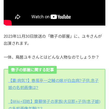
2023年11月30日放送の「徹子の部屋」に、ユキさんが
出演されます。
一体、鳥居ユキさんとはどんな人物なのでしょうか？
徹子の部屋に関する記事
【妻:病気?】春風亭一之輔の嫁が白血病?子供:息子
娘の名前画像は?
【Wiki+旧姓】齋藤悌子の家族|夫旦那+子供(息子娘)
の名前画像年齢は?