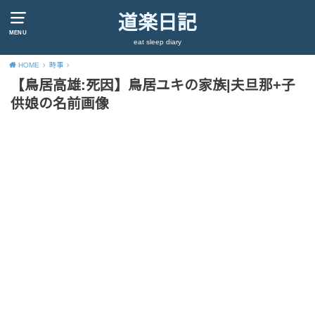
道楽日記
MENU
eat sleep diary
HOME
時事
【鳥居高雄:死因】鳥居ユキの家族|夫旦那+子
供娘の名前画像