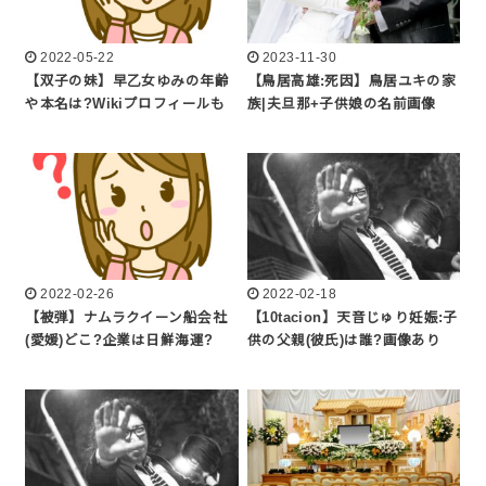
2022-05-22
2023-11-30
【双子の妹】早乙女ゆみの年齢
【鳥居高雄:死因】鳥居ユキの家
や本名は?Wikiプロフィールも
族|夫旦那+子供娘の名前画像
2022-02-26
2022-02-18
【被弾】ナムラクイーン船会社
【10tacion】天音じゅり妊娠:子
(愛媛)どこ?企業は日鮮海運?
供の父親(彼氏)は誰?画像あり