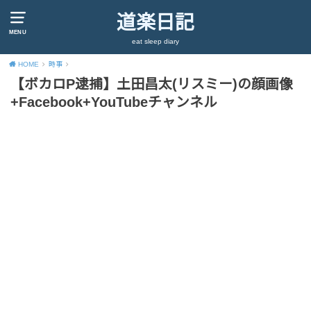
道楽日記
MENU
eat sleep diary
HOME
時事
【ボカロP逮捕】土田昌太(リスミー)の顔画像
+Facebook+YouTubeチャンネル