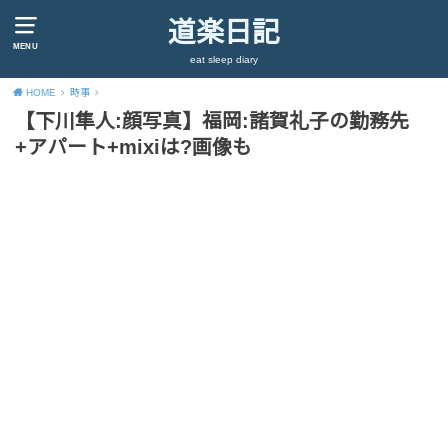
道楽日記
MENU
eat sleep diary
HOME
時事
【下川隼人:顔写真】福岡:諸賀礼子の勤務先
+アパート+mixiは?画像も