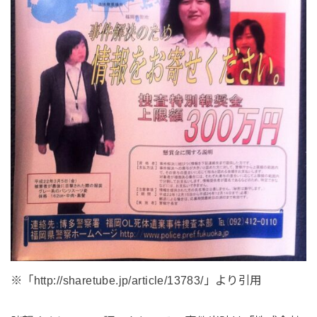
※「http://sharetube.jp/article/13783/」より引用