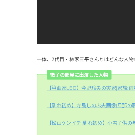
一体、2代目・林家三平さんとはどんな人物
徹子の部屋に出演した人物
【箏曲家LEO】今野玲央の実家|家族:両
【馴れ初め】寺島しのぶ夫画像|旦那の
【松山ケンイチ:馴れ初め】小雪子供の