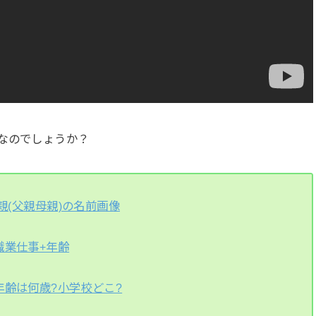
なのでしょうか？
親(父親母親)の名前画像
職業仕事+年齢
年齢は何歳?小学校どこ?