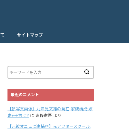
て
サイトマップ
最近のコメント
【顔写真画像】九津見文雄の現在|家族構成:嫁
妻+子供は?
に
東條憲吾
より
【元彼オニュに逮捕歴】元アフタースクール,