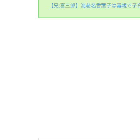
【兄:喜三郎】海老名香葉子は毒親で子