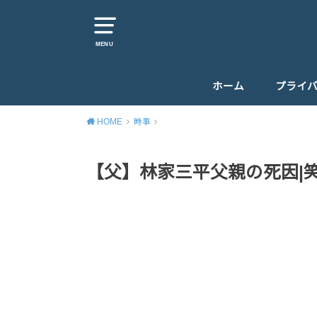
MENU
ホーム
プライ
HOME
時事
【父】林家三平父親の死因|笑