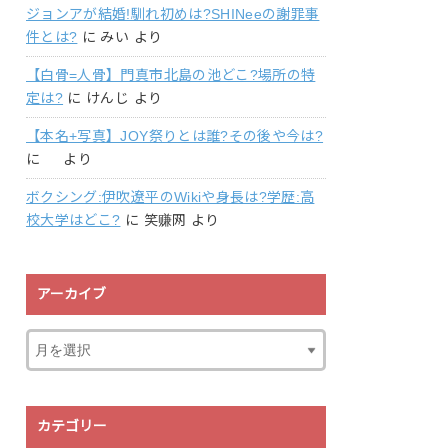
ジョンアが結婚!馴れ初めは?SHINeeの謝罪事
件とは?
に
みい
より
【白骨=人骨】門真市北島の池どこ?場所の特
定は?
に
けんじ
より
【本名+写真】JOY祭りとは誰?その後や今は?
に
より
ボクシング:伊吹遼平のWikiや身長は?学歴:高
校大学はどこ?
に
笑赚网
より
アーカイブ
カテゴリー