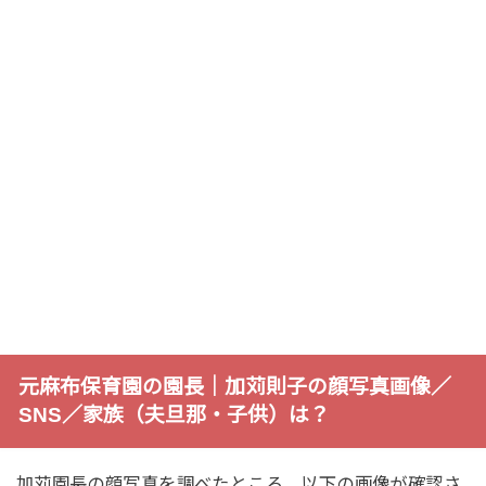
元麻布保育園の園長｜加苅則子の顔写真画像／
SNS／家族（夫旦那・子供）は？
加苅園長の顔写真を調べたところ、以下の画像が確認さ