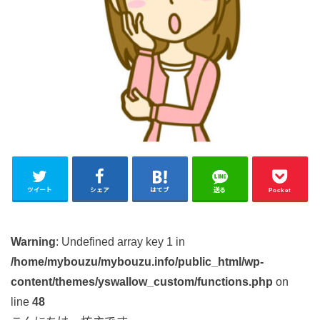
ツイート
シェア
はてブ
送る
Pocket
Warning
: Undefined array key 1 in
/home/mybouzu/mybouzu.info/public_html/wp-
content/themes/yswallow_custom/functions.php
on
line
48