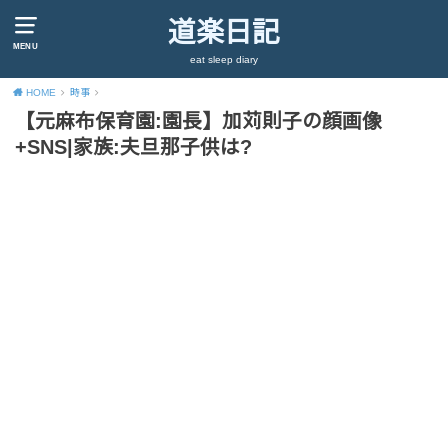
道楽日記
MENU
eat sleep diary
HOME
時事
【元麻布保育園:園長】加苅則子の顔画像
+SNS|家族:夫旦那子供は?