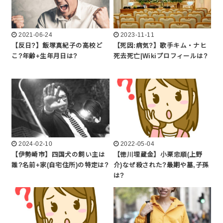
2021-06-24
2023-11-11
【反日?】飯塚真紀子の高校ど
【死因:病気?】歌手キム・ナヒ
こ?年齢+生年月日は?
死去死亡|Wikiプロフィールは?
2024-02-10
2022-05-04
【伊勢崎市】四国犬の飼い主は
【徳川埋蔵金】小栗忠順(上野
誰?名前+家(自宅住所)の特定は?
介)なぜ殺された?最期や墓,子孫
は?