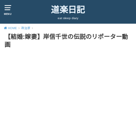
道楽日記
MENU
eat sleep diary
HOME
政治家
【結婚:嫁妻】岸信千世の伝説のリポーター動
画