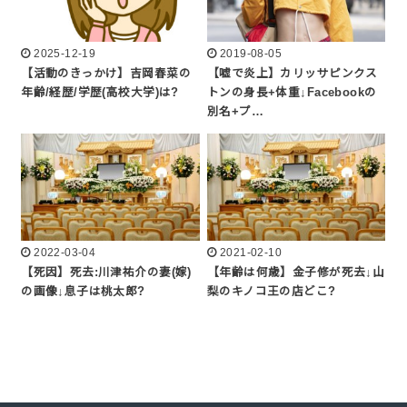
2025-12-19
2019-08-05
【活動のきっかけ】吉岡春菜の
【嘘で炎上】カリッサピンクス
年齢/経歴/学歴(高校大学)は?
トンの身長+体重↓Facebookの
別名+プ…
2022-03-04
2021-02-10
【死因】死去:川津祐介の妻(嫁)
【年齢は何歳】金子修が死去↓山
の画像↓息子は桃太郎?
梨のキノコ王の店どこ?