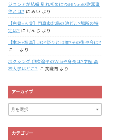
ジョンアが結婚!馴れ初めは?SHINeeの謝罪事
件とは?
に
みい
より
【白骨=人骨】門真市北島の池どこ?場所の特
定は?
に
けんじ
より
【本名+写真】JOY祭りとは誰?その後や今は?
に
より
ボクシング:伊吹遼平のWikiや身長は?学歴:高
校大学はどこ?
に
笑赚网
より
アーカイブ
カテゴリー