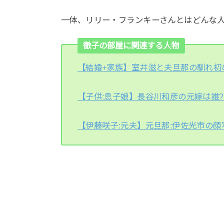
一体、リリー・フランキーさんとはどんな
徹子の部屋に関連する人物
【結婚+家族】室井滋と夫旦那の馴れ初
【子供:息子娘】長谷川和彦の元嫁は誰
【伊藤咲子:元夫】元旦那:伊佐光市の顔