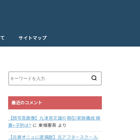
て
サイトマップ
最近のコメント
【顔写真画像】九津見文雄の現在|家族構成:嫁
妻+子供は?
に
東條憲吾
より
【元彼オニュに逮捕歴】元アフタースクール,