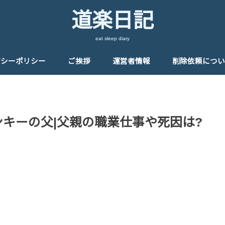
道楽日記
eat sleep diary
バシーポリシー
ご挨拶
運営者情報
削除依頼につい
ンキーの父|父親の職業仕事や死因は?