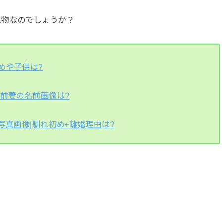
人物なのでしょうか？
めや子供は?
?前妻の名前画像は?
写真画像|馴れ初め+離婚理由は?