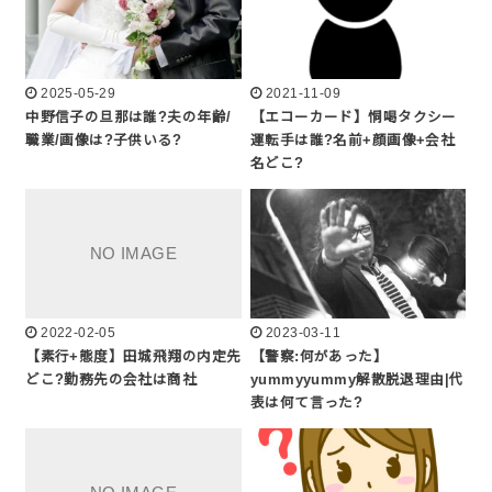
2025-05-29
2021-11-09
中野信子の旦那は誰?夫の年齢/
【エコーカード】恫喝タクシー
職業/画像は?子供いる?
運転手は誰?名前+顔画像+会社
名どこ?
2022-02-05
2023-03-11
【素行+態度】田城飛翔の内定先
【警察:何があった】
どこ?勤務先の会社は商社
yummyyummy解散脱退理由|代
表は何て言った?