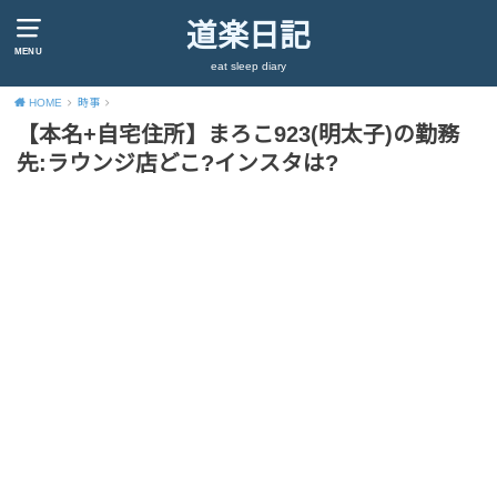
道楽日記
MENU
eat sleep diary
HOME
時事
【本名+自宅住所】まろこ923(明太子)の勤務
先:ラウンジ店どこ?インスタは?