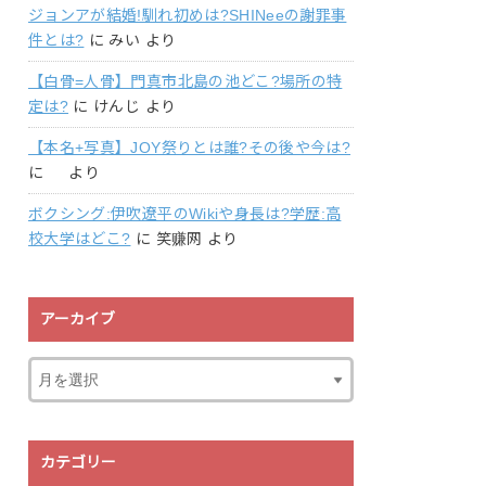
ジョンアが結婚!馴れ初めは?SHINeeの謝罪事
件とは?
に
みい
より
【白骨=人骨】門真市北島の池どこ?場所の特
定は?
に
けんじ
より
【本名+写真】JOY祭りとは誰?その後や今は?
に
より
ボクシング:伊吹遼平のWikiや身長は?学歴:高
校大学はどこ?
に
笑赚网
より
アーカイブ
カテゴリー