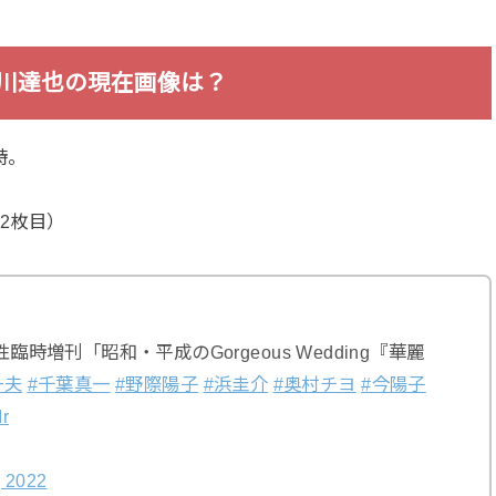
松川達也の現在画像は？
時。
2枚目）
臨時増刊「昭和・平成のGorgeous Wedding『華麗
一夫
#千葉真一
#野際陽子
#浜圭介
#奥村チヨ
#今陽子
Ir
, 2022