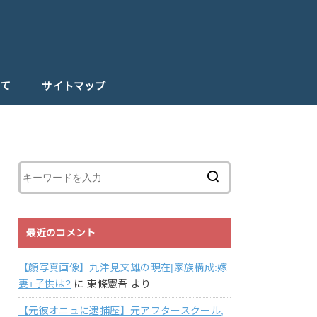
て
サイトマップ
最近のコメント
【顔写真画像】九津見文雄の現在|家族構成:嫁
妻+子供は?
に
東條憲吾
より
【元彼オニュに逮捕歴】元アフタースクール,