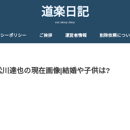
道楽日記
eat sleep diary
バシーポリシー
ご挨拶
運営者情報
削除依頼につい
松川達也の現在画像|結婚や子供は?