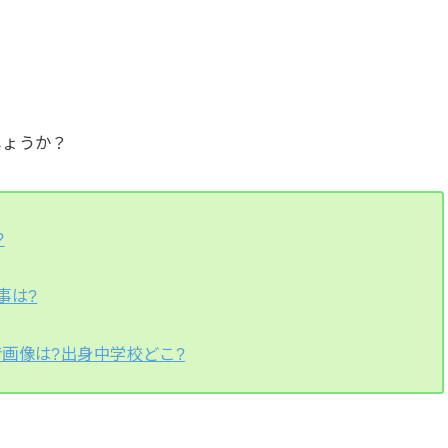
しょうか？
?
事は?
画像は?出身中学校どこ?