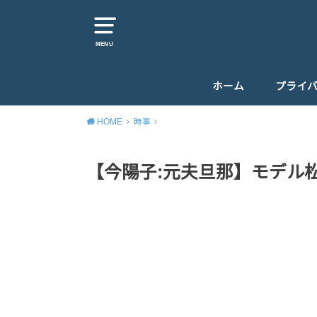
MENU
ホーム
プライ
HOME
時事
【今陽子:元夫旦那】モデル