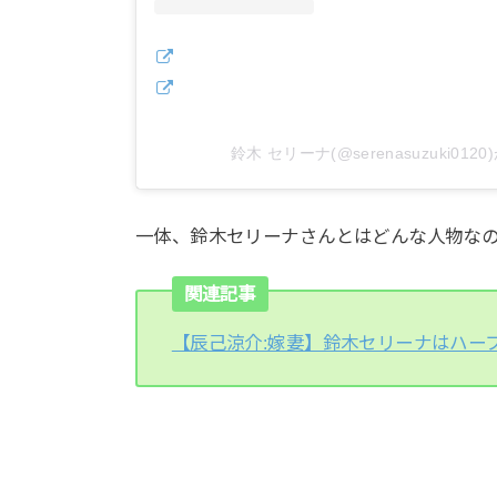
鈴木 セリーナ(@serenasuzuki01
一体、鈴木セリーナさんとはどんな人物な
関連記事
【辰己涼介:嫁妻】鈴木セリーナはハーフ