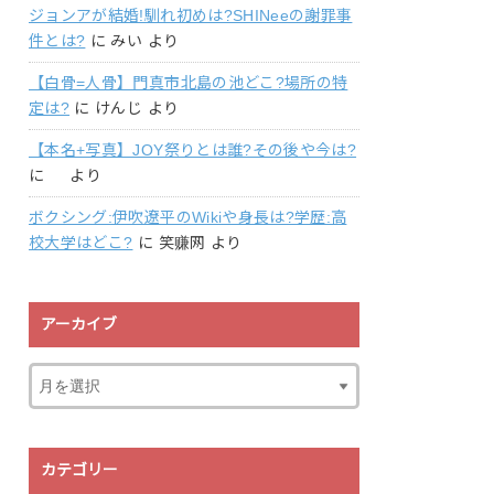
ジョンアが結婚!馴れ初めは?SHINeeの謝罪事
件とは?
に
みい
より
【白骨=人骨】門真市北島の池どこ?場所の特
定は?
に
けんじ
より
【本名+写真】JOY祭りとは誰?その後や今は?
に
より
ボクシング:伊吹遼平のWikiや身長は?学歴:高
校大学はどこ?
に
笑赚网
より
アーカイブ
カテゴリー