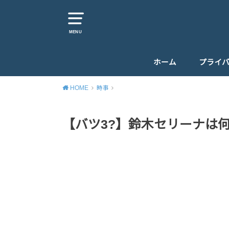
MENU
ホーム
プライ
HOME
時事
【バツ3?】鈴木セリーナは何