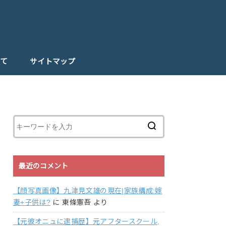
て
サイトマップ
最近のコメント
【顔写真画像】九津見文雄の現在|家族構成:嫁
妻+子供は?
に
東條憲吾
より
【元彼オニュに逮捕歴】元アフタースクール,