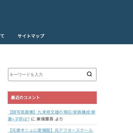
て
サイトマップ
最近のコメント
【顔写真画像】九津見文雄の現在|家族構成:嫁
妻+子供は?
に
東條憲吾
より
【元彼オニュに逮捕歴】元アフタースクール,