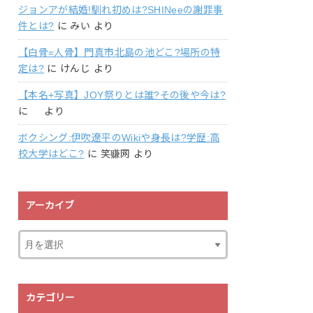
ジョンアが結婚!馴れ初めは?SHINeeの謝罪事
件とは?
に
みい
より
【白骨=人骨】門真市北島の池どこ?場所の特
定は?
に
けんじ
より
【本名+写真】JOY祭りとは誰?その後や今は?
に
より
ボクシング:伊吹遼平のWikiや身長は?学歴:高
校大学はどこ?
に
笑赚网
より
アーカイブ
カテゴリー