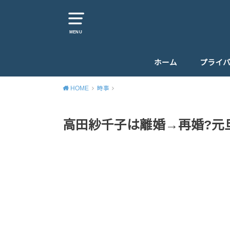
MENU
ホーム
プライ
HOME
時事
高田紗千子は離婚→再婚?元