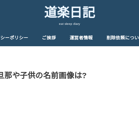
道楽日記
eat sleep diary
バシーポリシー
ご挨拶
運営者情報
削除依頼につい
旦那や子供の名前画像は?