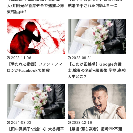
大:井田光が香港デモで逮捕⇒拘
結婚で干された?嫁はヨーコ
束!理由は?
2023-11-06
2023-08-31
【撃たれる動画】フアン・フマ
【こたけ正義感】Google弁護
ロンがFacebookで射殺
士:嫁妻の名前+顔画像|学歴:高校
大学どこ?
2024-03-03
2023-12-16
【田中真美子:出会い】大谷翔平
【暴言:落ち武者】尼崎市:不適