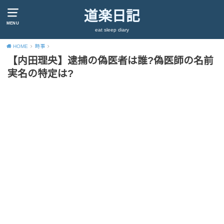
道楽日記
MENU
eat sleep diary
HOME
時事
【内田理央】逮捕の偽医者は誰?偽医師の名前
実名の特定は?