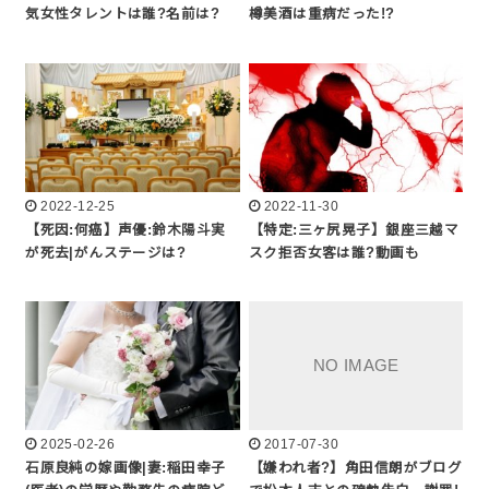
気女性タレントは誰?名前は?
樽美酒は重病だった!?
2022-12-25
2022-11-30
【死因:何癌】声優:鈴木陽斗実
【特定:三ヶ尻晃子】銀座三越マ
が死去|がんステージは?
スク拒否女客は誰?動画も
2025-02-26
2017-07-30
石原良純の嫁画像|妻:稲田幸子
【嫌われ者?】角田信朗がブログ